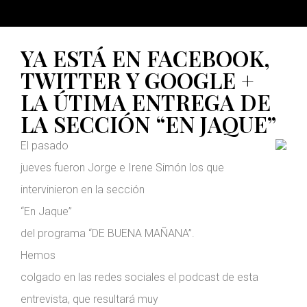
YA ESTÁ EN FACEBOOK,
TWITTER Y GOOGLE +
LA ÚTIMA ENTREGA DE
LA SECCIÓN “EN JAQUE”
El pasado
jueves fueron Jorge e Irene Simón los que
intervinieron en la sección
“En Jaque”
del programa “DE BUENA MAÑANA”.
Hemos
colgado en las redes sociales el podcast de esta
entrevista, que resultará muy