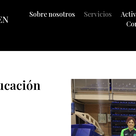
Sobre nosotros
Servicios
Acti
EN
Co
ducación
ucación