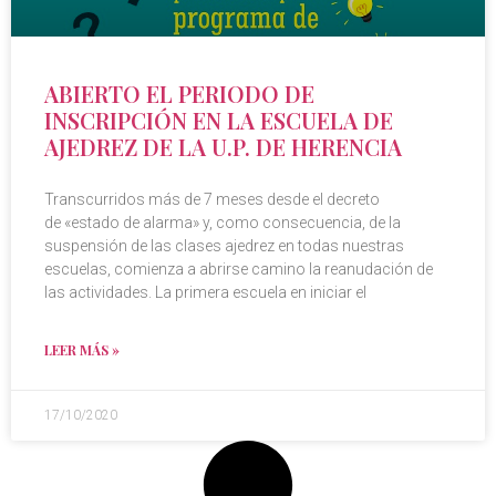
ABIERTO EL PERIODO DE
INSCRIPCIÓN EN LA ESCUELA DE
AJEDREZ DE LA U.P. DE HERENCIA
Transcurridos más de 7 meses desde el decreto
de «estado de alarma» y, como consecuencia, de la
suspensión de las clases ajedrez en todas nuestras
escuelas, comienza a abrirse camino la reanudación de
las actividades. La primera escuela en iniciar el
LEER MÁS »
17/10/2020