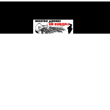
NUESTRO AJEDREZ EN EUROPA
Copyright 2026
+34 620 94 63 81
felixtoribio@nuestroajedrezeneuropa.com