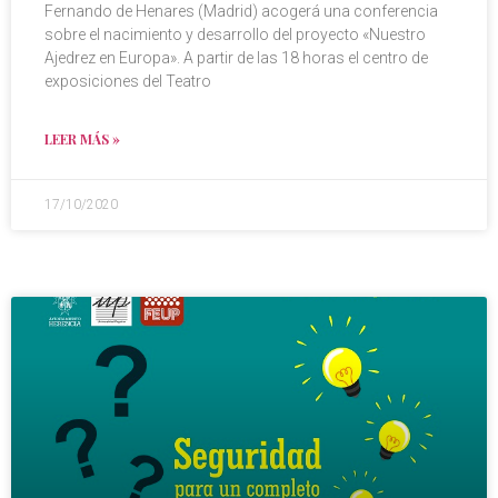
Fernando de Henares (Madrid) acogerá una conferencia
sobre el nacimiento y desarrollo del proyecto «Nuestro
Ajedrez en Europa». A partir de las 18 horas el centro de
exposiciones del Teatro
LEER MÁS »
17/10/2020