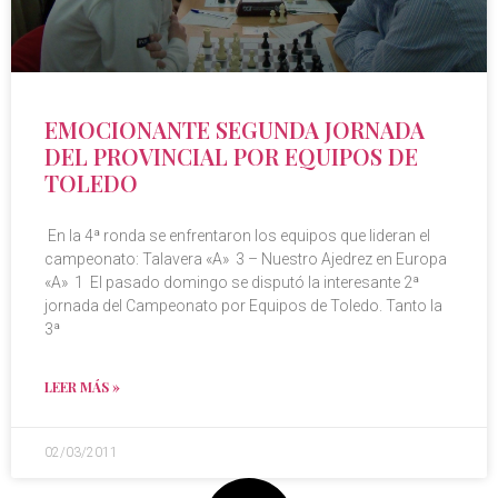
EMOCIONANTE SEGUNDA JORNADA
DEL PROVINCIAL POR EQUIPOS DE
TOLEDO
En la 4ª ronda se enfrentaron los equipos que lideran el
campeonato: Talavera «A» 3 – Nuestro Ajedrez en Europa
«A» 1 El pasado domingo se disputó la interesante 2ª
jornada del Campeonato por Equipos de Toledo. Tanto la
3ª
LEER MÁS »
02/03/2011