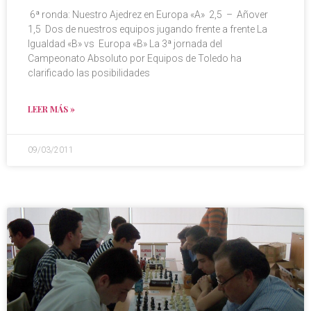
6ª ronda: Nuestro Ajedrez en Europa «A» 2,5 – Añover
1,5 Dos de nuestros equipos jugando frente a frente La
Igualdad «B» vs Europa «B» La 3ª jornada del
Campeonato Absoluto por Equipos de Toledo ha
clarificado las posibilidades
LEER MÁS »
09/03/2011