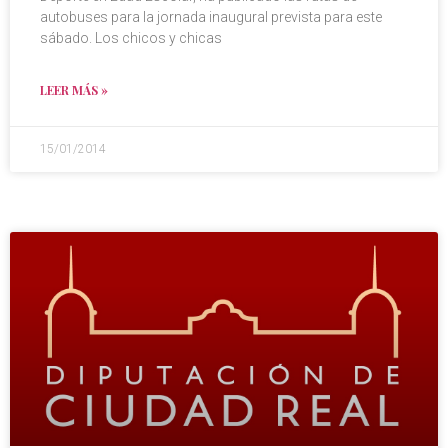
autobuses para la jornada inaugural prevista para este
sábado. Los chicos y chicas
LEER MÁS »
15/01/2014