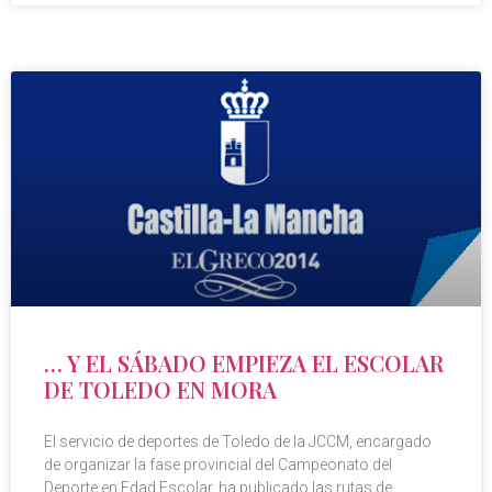
… Y EL SÁBADO EMPIEZA EL ESCOLAR
DE TOLEDO EN MORA
El servicio de deportes de Toledo de la JCCM, encargado
de organizar la fase provincial del Campeonato del
Deporte en Edad Escolar, ha publicado las rutas de