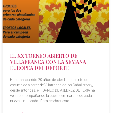
EL XX TORNEO ABIERTO DE
VILLAFRANCA CON LA SEMANA
EUROPEA DEL DEPORTE
Han transcurrido 20 años desde el nacimiento de la
escuela de ajedrez de Villafranca de los Caballeros y,
desde entonces, el TORNEO DE AJEDREZ DE FERIA ha
venido acompañando la puesta en marcha de cada
nueva temporada. Para celebrar esta