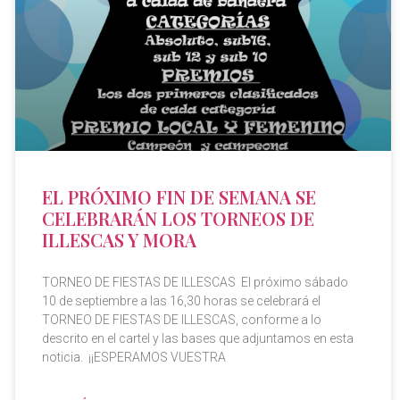
EL PRÓXIMO FIN DE SEMANA SE
CELEBRARÁN LOS TORNEOS DE
ILLESCAS Y MORA
TORNEO DE FIESTAS DE ILLESCAS El próximo sábado
10 de septiembre a las 16,30 horas se celebrará el
TORNEO DE FIESTAS DE ILLESCAS, conforme a lo
descrito en el cartel y las bases que adjuntamos en esta
noticia. ¡¡ESPERAMOS VUESTRA