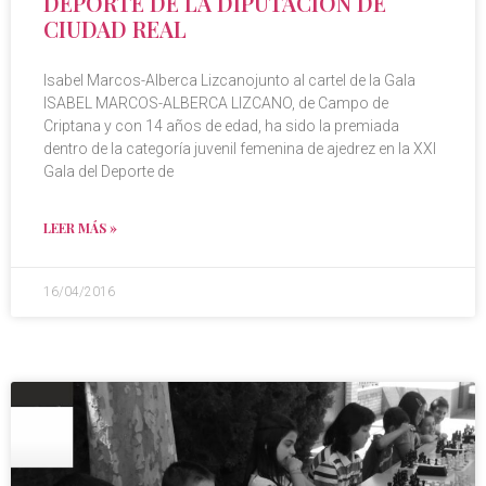
DEPORTE DE LA DIPUTACIÓN DE
CIUDAD REAL
Isabel Marcos-Alberca Lizcanojunto al cartel de la Gala
ISABEL MARCOS-ALBERCA LIZCANO, de Campo de
Criptana y con 14 años de edad, ha sido la premiada
dentro de la categoría juvenil femenina de ajedrez en la XXI
Gala del Deporte de
LEER MÁS »
16/04/2016