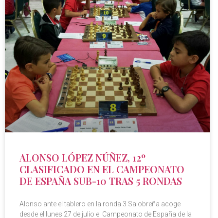
ALONSO LÓPEZ NÚÑEZ, 12º
CLASIFICADO EN EL CAMPEONATO
DE ESPAÑA SUB-10 TRAS 5 RONDAS
Alonso ante el tablero en la ronda 3 Salobreña acoge
desde el lunes 27 de julio el Campeonato de España de la