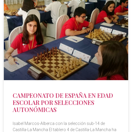
CAMPEONATO DE ESPAÑA EN EDAD
ESCOLAR POR SELECCIONES
AUTONÓMICAS
Isabel Marcos-Alberca con la selección sub-14 de
Castilla-La Mancha El tablero 4 de Castilla-La Mancha ha