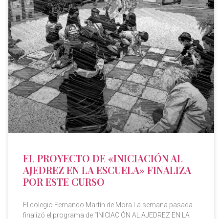
EL PROYECTO DE «INICIACIÓN AL
AJEDREZ EN LA ESCUELA» FINALIZA
POR ESTE CURSO
El colegio Fernando Martín de Mora La semana pasada
finalizó el programa de “INICIACIÓN AL AJEDREZ EN LA