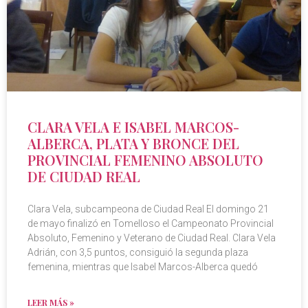
CLARA VELA E ISABEL MARCOS-
ALBERCA, PLATA Y BRONCE DEL
PROVINCIAL FEMENINO ABSOLUTO
DE CIUDAD REAL
Clara Vela, subcampeona de Ciudad Real El domingo 21
de mayo finalizó en Tomelloso el Campeonato Provincial
Absoluto, Femenino y Veterano de Ciudad Real. Clara Vela
Adrián, con 3,5 puntos, consiguió la segunda plaza
femenina, mientras que Isabel Marcos-Alberca quedó
LEER MÁS »