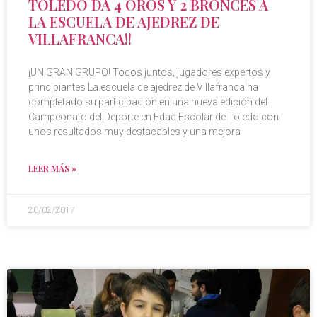
TOLEDO DA 4 OROS Y 2 BRONCES A
LA ESCUELA DE AJEDREZ DE
VILLAFRANCA!!
¡UN GRAN GRUPO! Todos juntos, jugadores expertos y
principiantes La escuela de ajedrez de Villafranca ha
completado su participación en una nueva edición del
Campeonato del Deporte en Edad Escolar de Toledo con
unos resultados muy destacables y una mejora
LEER MÁS »
20/02/2017