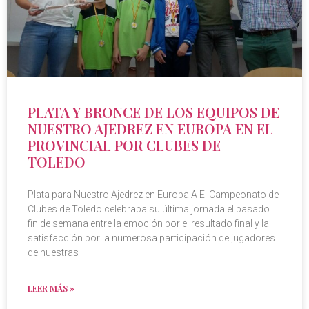
PLATA Y BRONCE DE LOS EQUIPOS DE
NUESTRO AJEDREZ EN EUROPA EN EL
PROVINCIAL POR CLUBES DE
TOLEDO
Plata para Nuestro Ajedrez en Europa A El Campeonato de
Clubes de Toledo celebraba su última jornada el pasado
fin de semana entre la emoción por el resultado final y la
satisfacción por la numerosa participación de jugadores
de nuestras
LEER MÁS »