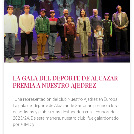
LA GALA DEL DEPORTE DE ALCAZAR
PREMIA A NUESTRO AJEDREZ
Una representación del club Nuestro Ajedrez en Europa
La gala del deporte de Alcázar de San Juan premió a los
deportistas y clubes más destacados en la temporada
2023/24. De esta manera, nuestro club, fue galardonado
por el IMD y