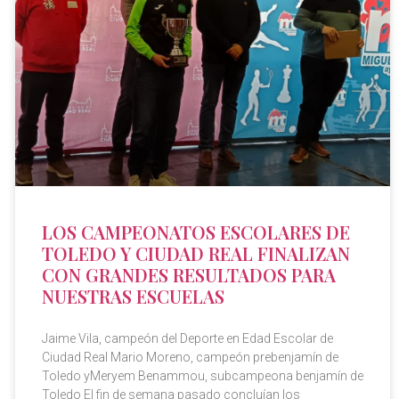
LOS CAMPEONATOS ESCOLARES DE
TOLEDO Y CIUDAD REAL FINALIZAN
CON GRANDES RESULTADOS PARA
NUESTRAS ESCUELAS
Jaime Vila, campeón del Deporte en Edad Escolar de
Ciudad Real Mario Moreno, campeón prebenjamín de
Toledo yMeryem Benammou, subcampeona benjamín de
Toledo El fin de semana pasado concluían los