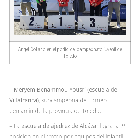
Ángel Collado en el podio del campeonato juvenil de
Toledo
–
Meryem Benammou Yousri (escuela de
Villafranca),
subcampeona del torneo
benjamín de la provincia de Toledo.
– La
escuela de ajedrez de Alcázar
logra la 2ª
posición en el trofeo por equipos del infantil