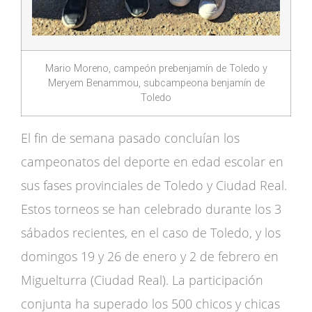
Mario Moreno, campeón prebenjamín de Toledo y
Meryem Benammou, subcampeona benjamín de
Toledo
El fin de semana pasado concluían los
campeonatos del deporte en edad escolar en
sus fases provinciales de Toledo y Ciudad Real.
Estos torneos se han celebrado durante los 3
sábados recientes, en el caso de Toledo, y los
domingos 19 y 26 de enero y 2 de febrero en
Miguelturra (Ciudad Real). La participación
conjunta ha superado los 500 chicos y chicas