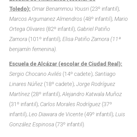
Toledo):
Omar Benammou Yousri
(23º infantil);
Marcos Argumanez Almendros
(48º infantil);
Mario
Ortega Olivares
(82º infantil);
Gabriel Patiño
Zamora
(101º infantil);
Elisa Patiño Zamora (11ª
benjamín femenina).
Escuela de Alcázar (escolar de Ciudad Real):
Sergio Chocano Avilés
(14º cadete);
Santiago
Linares Núñez
(18º cadete);
Jorge Rodríguez
Martínez
(28º infantil);
Alejandro Katwala Muñoz
(31º infantil);
Carlos Morales Rodríguez
(37º
infantil);
Leo Diawara de Vicente
(49º infantil);
Luis
González Espinosa
(73º infantil).