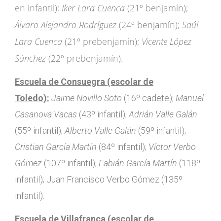
en infantil);
Iker Lara Cuenca
(21º benjamín);
Álvaro Alejandro Rodríguez
(24º benjamín);
Saúl
Lara Cuenca
(21º prebenjamín);
Vicente López
Sánchez
(22º prebenjamín).
Escuela de Consuegra (escolar de
Toledo):
Jaime Novillo Soto
(16º cadete);
Manuel
Casanova Vacas
(43º infantil);
Adrián Valle Galán
(55º infantil);
Alberto Valle Galán
(59º infantil);
Cristian García Martín
(84º infantil);
Víctor Verbo
Gómez
(107º infantil);
Fabián García Martín
(118º
infantil); Juan Francisco Verbo Gómez (135º
infantil).
Escuela de Villafranca (escolar de