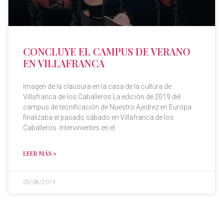
CONCLUYE EL CAMPUS DE VERANO
EN VILLAFRANCA
Imagen de la clausura en la casa de la cultura de
Villafranca de los Caballeros La edición de 2019 del
campus de tecnificación de Nuestro Ajedrez en Europa
finalizaba el pasado sábado en Villafranca de los
Caballeros. Intervinientes en el
LEER MÁS »
05/08/2019