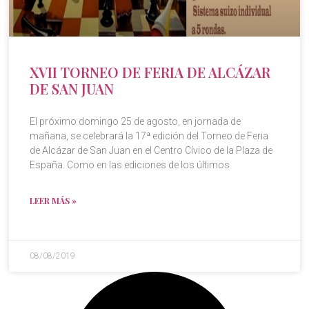
XVII TORNEO DE FERIA DE ALCÁZAR
DE SAN JUAN
El próximo domingo 25 de agosto, en jornada de
mañana, se celebrará la 17ª edición del Torneo de Feria
de Alcázar de San Juan en el Centro Cívico de la Plaza de
España. Como en las ediciones de los últimos
LEER MÁS »
08/08/2019