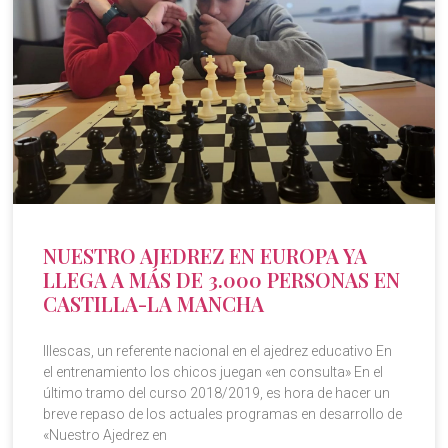
NUESTRO AJEDREZ EN EUROPA YA
LLEGA A MÁS DE 3.000 PERSONAS EN
CASTILLA-LA MANCHA
Illescas, un referente nacional en el ajedrez educativo En
el entrenamiento los chicos juegan «en consulta» En el
último tramo del curso 2018/2019, es hora de hacer un
breve repaso de los actuales programas en desarrollo de
«Nuestro Ajedrez en