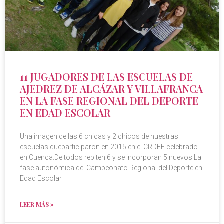
11 JUGADORES DE LAS ESCUELAS DE
AJEDREZ DE ALCÁZAR Y VILLAFRANCA
EN LA FASE REGIONAL DEL DEPORTE
EN EDAD ESCOLAR
Una imagen de las 6 chicas y 2 chicos de nuestras
escuelas queparticiparon en 2015 en el CRDEE celebrado
en Cuenca.De todos repiten 6 y se incorporan 5 nuevos La
fase autonómica del Campeonato Regional del Deporte en
Edad Escolar
LEER MÁS »