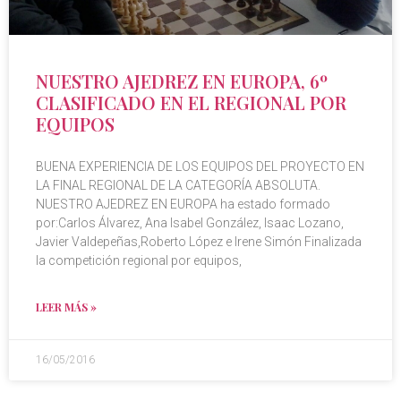
NUESTRO AJEDREZ EN EUROPA, 6º
CLASIFICADO EN EL REGIONAL POR
EQUIPOS
BUENA EXPERIENCIA DE LOS EQUIPOS DEL PROYECTO EN
LA FINAL REGIONAL DE LA CATEGORÍA ABSOLUTA.
NUESTRO AJEDREZ EN EUROPA ha estado formado
por:Carlos Álvarez, Ana Isabel González, Isaac Lozano,
Javier Valdepeñas,Roberto López e Irene Simón Finalizada
la competición regional por equipos,
LEER MÁS »
16/05/2016