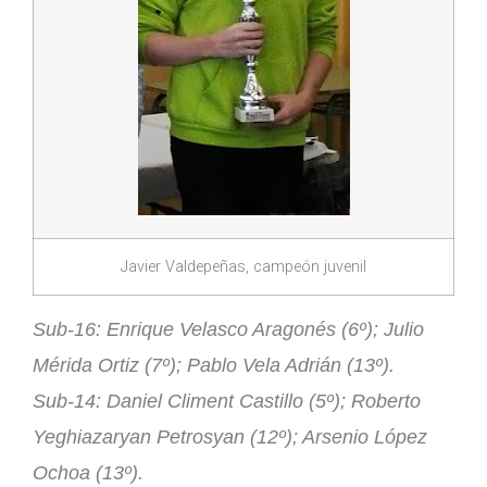
Javier Valdepeñas, campeón juvenil
Sub-16: Enrique Velasco Aragonés (6º); Julio
Mérida Ortiz (7º); Pablo Vela Adrián (13º).
Sub-14: Daniel Climent Castillo (5º); Roberto
Yeghiazaryan Petrosyan (12º); Arsenio López
Ochoa (13º).