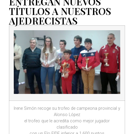
ENTREGAN NUEVOS
TÍTULOS A NUESTROS
AJEDRECISTAS
Irene Simón recoge su trofeo de campeona provincial y
Alonso López
el trofeo que le acredita como mejor jugador
clasificado
con un Elo FIDE inferior a 1.600 puntos