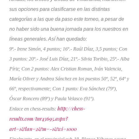
sus opciones para clasificarse en las distintas
categorías a las que da paso este torneo, a pesar de
no haber sido una buena jornada para los nuestros en
líneas generales. Así han quedado:
9ª.- Irene Simón, 4 puntos; 16º.- Raúl Díaz, 3,5 puntos; Con
3 puntos: 20º.- José Luis Díaz, 21ª.- Silvia Toribio, 25ª.- Alba
Píriz; Con 2 puntos: Alex Cristian Roman, Iván Valencia,
María Oliver y Andrea Sánchez en los puestos 50º, 52º, 64º y
66º, respectivamente; Con 1 punto: Eva Sánchez (79º),
Óscar Roncero (89º) y Paula Velasco (91º).
http://chess-
Enlace en chess-results:
results.com/tnr43695.aspx?
art=1&lan=2&m=-1&wi=1000