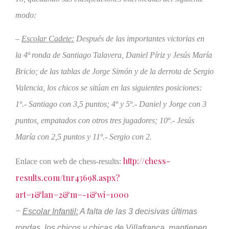
modo:
–
Escolar Cadete:
Después de las importantes victorias en
la 4ª ronda de Santiago Talavera, Daniel Píriz y Jesús María
Bricio; de las tablas de Jorge Simón y de la derrota de Sergio
Valencia, los chicos se sitúan en las siguientes posiciones:
1º.- Santiago con 3,5 puntos; 4º y 5º.- Daniel y Jorge con 3
puntos, empatados con otros tres jugadores; 10º.- Jesús
María con 2,5 puntos y 11º.- Sergio con 2.
http://chess-
Enlace con web de chess-results:
results.com/tnr43698.aspx?
art=1&lan=2&m=-1&wi=1000
–
Escolar Infantil:
A falta de las 3 decisivas últimas
rondas, los chicos y chicas de Villafranca, mantienen