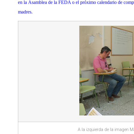
en la Asamblea de la FEDA o el próximo calendario de compet
madres.
A la izquierda de la imagen M