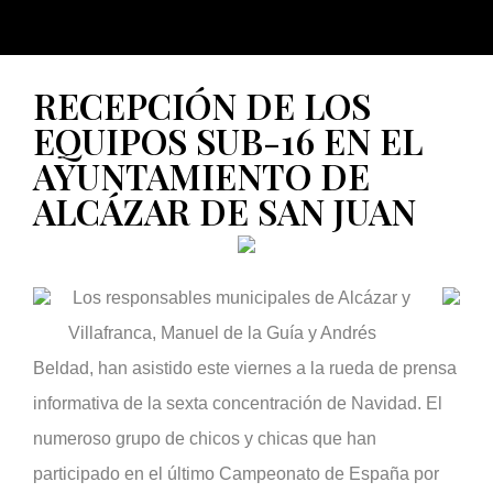
RECEPCIÓN DE LOS
EQUIPOS SUB-16 EN EL
AYUNTAMIENTO DE
ALCÁZAR DE SAN JUAN
Los responsables municipales de Alcázar y
Villafranca, Manuel de la Guía y Andrés
Beldad, han asistido este viernes a la rueda de prensa
informativa de la sexta concentración de Navidad. El
numeroso grupo de chicos y chicas que han
participado en el último Campeonato de España por