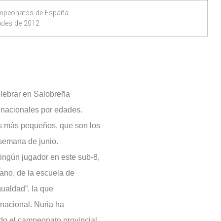
ampeonatos de España
ades de 2012
celebrar en Salobreña
 nacionales por edades.
s más pequeños, que son los
e semana de junio.
ingún jugador en este sub-8,
ano, de la escuela de
gualdad”, la que
 nacional. Nuria ha
o el campeonato provincial