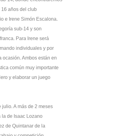
 16 años del club
io e Irene Simón Escalona.
egoría sub-14 y son
franca. Para Irene será
umando individuales y por
ra ocasión. Ambos están en
ística común muy importante
lero y elaborar un juego
 julio. A más de 2 meses
s la de Isaac Lozano
ez de Quintanar de la
rabajo y competición,