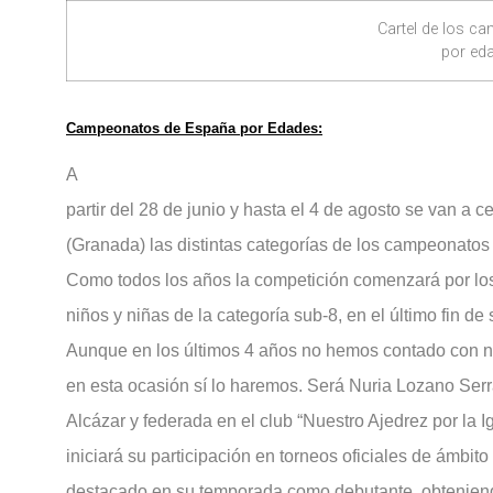
Cartel de los c
por ed
Campeonatos de España por Edades:
A
partir del 28 de junio y hasta el 4 de agosto se van a 
(Granada) las distintas categorías de los campeonatos
Como todos los años la competición comenzará por lo
niños y niñas de la categoría sub-8, en el último fin d
Aunque en los últimos 4 años no hemos contado con n
en esta ocasión sí lo haremos. Será Nuria Lozano Serr
Alcázar y federada en el club “Nuestro Ajedrez por la I
iniciará su participación en torneos oficiales de ámbito
destacado en su temporada como debutante, obteniend