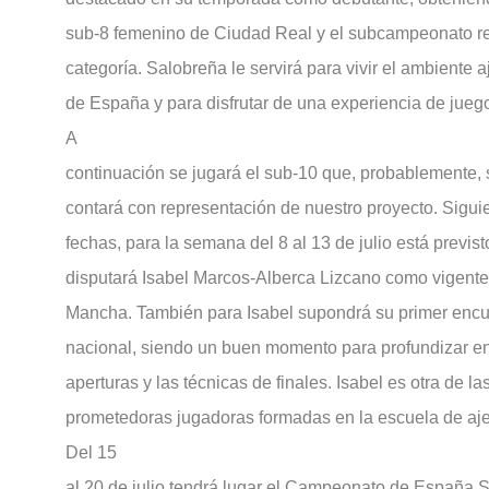
sub-8 femenino de Ciudad Real y el subcampeonato r
categoría. Salobreña le servirá para vivir el ambiente
de España y para disfrutar de una experiencia de jueg
A
continuación se jugará el sub-10 que, probablemente, 
contará con representación de nuestro proyecto. Sigui
fechas, para la semana del 8 al 13 de julio está previst
disputará Isabel Marcos-Alberca Lizcano como vigent
Mancha. También para Isabel supondrá su primer encu
nacional, siendo un buen momento para profundizar en 
aperturas y las técnicas de finales. Isabel es otra de l
prometedoras jugadoras formadas en la escuela de aj
Del 15
al 20 de julio tendrá lugar el Campeonato de España