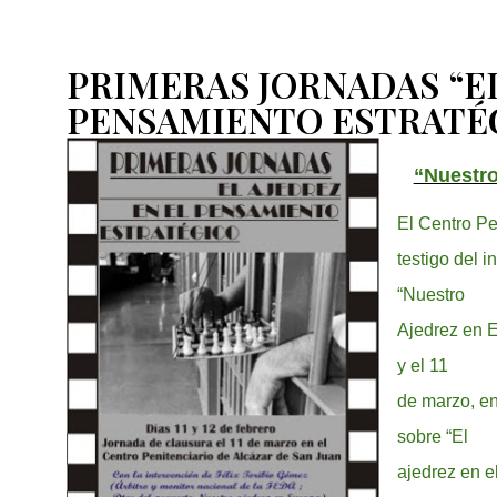
PRIMERAS JORNADAS “EL
PENSAMIENTO ESTRATÉ
“Nuestro
El Centro Pe
testigo del i
“Nuestro
Ajedrez en E
y el 11
de marzo, en
sobre “El
ajedrez en e