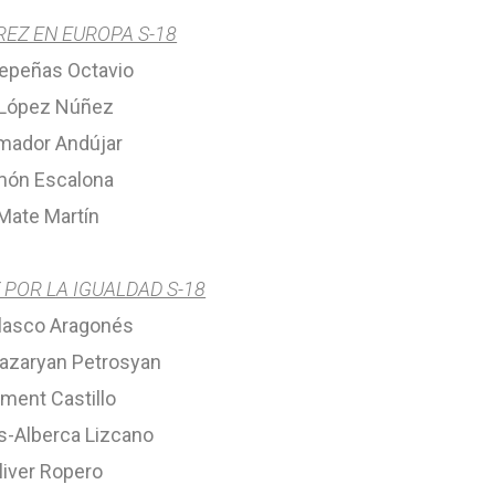
EZ EN EUROPA S-18
depeñas Octavio
 López Núñez
mador Andújar
món Escalona
 Mate Martín
POR LA IGUALDAD S-18
lasco Aragonés
azaryan Petrosyan
iment Castillo
s-Alberca Lizcano
liver Ropero