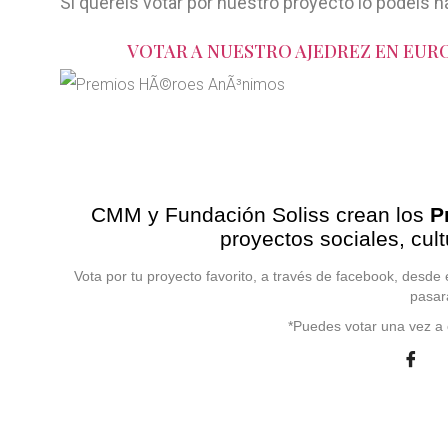
Si queréis votar por nuestro proyecto lo podéis h
VOTAR A NUESTRO AJEDREZ EN EUR
PREMIOS HÉ
CMM y Fundación Soliss crean los
P
proyectos sociales, cul
Vota por tu proyecto favorito, a través de facebook, desde
pasará
*Puedes votar una vez a