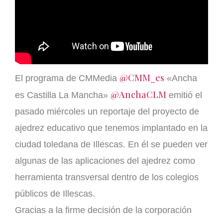
@CMM_es
El programa de CMMedia
«Ancha
@AnchaCLM
es Castilla La Mancha»
emitió el
pasado miércoles un reportaje del proyecto de
ajedrez educativo que tenemos implantado en la
ciudad toledana de Illescas. En él se pueden ver
algunas de las aplicaciones del ajedrez como
herramienta transversal dentro de los colegios
públicos de Illescas.
Gracias a la firme decisión de la corporación