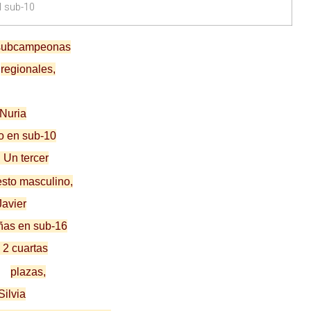
l sub-10
subcampeonas
regionales,
Nuria
o en sub-10
Un tercer
sto masculino,
Javier
ñas en sub-16
Ø
2 cuartas
plazas,
Silvia