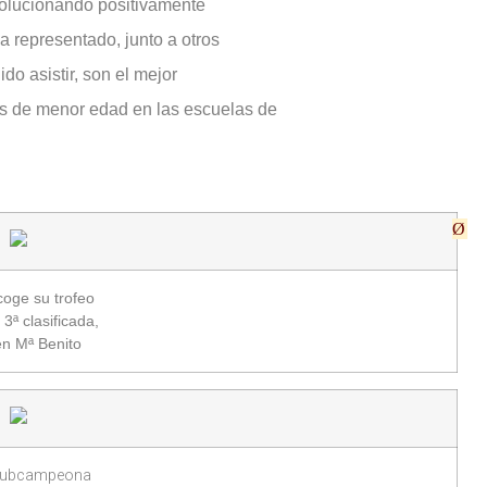
volucionando positivamente
 representado, junto a otros
o asistir, son el mejor
os de menor edad en las escuelas de
Ø
coge su trofeo
 3ª clasificada,
n Mª Benito
 subcampeona