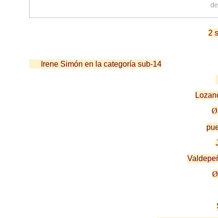
de
2 
Irene Simón en la categoría sub-14
Lozan
Ø
pue
Valdepe