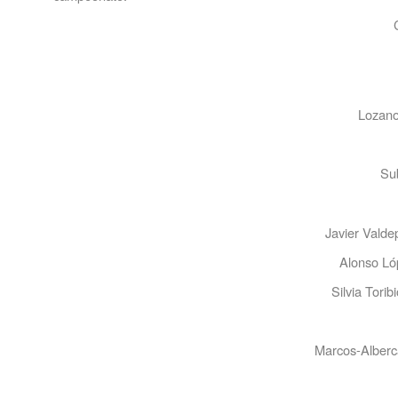
Lozano
Su
Javier Valde
Alonso López
Silvia Toribi
I
Marcos-Alberc