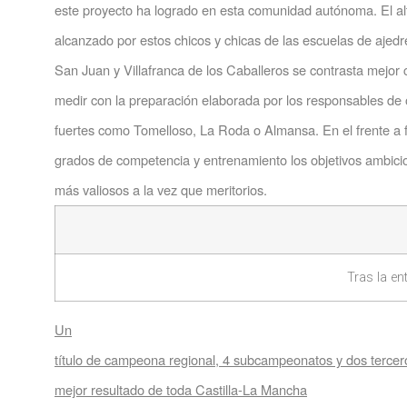
este proyecto ha logrado en esta comunidad autónoma. El alt
alcanzado por estos chicos y chicas de las escuelas de ajed
San Juan y Villafranca de los Caballeros se contrasta mejor
medir con la preparación elaborada por los responsables de 
fuertes como Tomelloso, La Roda o Almansa. En el frente a 
grados de competencia y entrenamiento los objetivos ambic
más valiosos a la vez que meritorios.
Tras la en
Un
título de campeona regional, 4 subcampeonatos y dos tercer
mejor resultado de toda Castilla-La Mancha