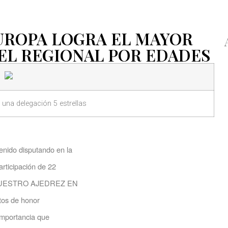
UROPA LOGRA EL MAYOR
EL REGIONAL POR EDADES
na delegación 5 estrellas
nido disputando en la
articipación de 22
to “NUESTRO AJEDREZ EN
tos de honor
 importancia que