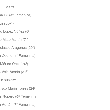
Marta
sa Gil (4ª Femenina)
En sub-14:
o López Núñez (6º)
o Mate Martín (7º)
elasco Aragonés (20º)
a Osorio (4ª Femenina)
 Mérida Ortiz (24º)
 Vela Adrián (31º)
En sub-12:
isco Marín Torres (24º)
er Ropero (6ª Femenina)
a Adrián (7ª Femenina)