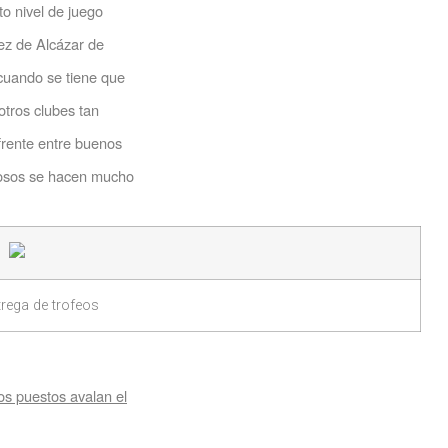
o nivel de juego
rez de Alcázar de
 cuando se tiene que
otros clubes tan
frente entre buenos
iosos se hacen mucho
trega de trofeos
os puestos avalan el