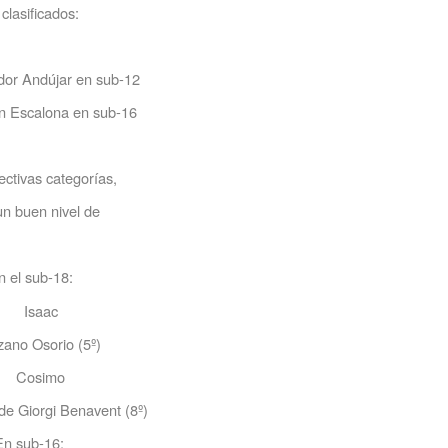
clasificados:
dor Andújar en sub-12
Escalona en sub-16
ctivas categorías,
un buen nivel de
n el sub-18:
Isaac
zano Osorio (5º)
Cosimo
de Giorgi Benavent (8º)
En sub-16: