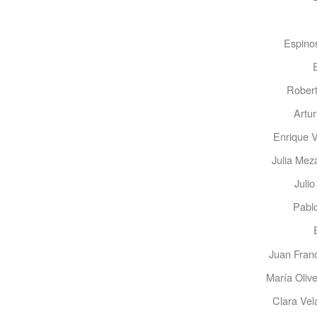
Espino
Robert
Artur
Enrique V
Julia Mez
Julio
Pablo
Juan Franc
María Oliv
Clara Vel