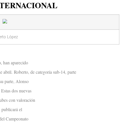
NTERNACIONAL
rto López
o, han aparecido
e abril.
Roberto, de categoría sub-14, parte
 su parte, Alonso
. Estas dos nuevas
lubes con valoración
 publicará el
s del Campeonato