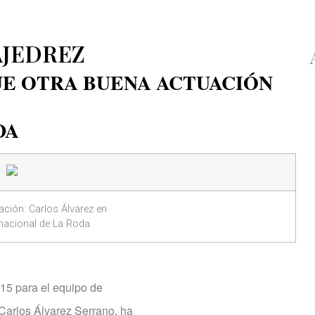
AJEDREZ
E OTRA BUENA ACTUACIÓN
DA
ación: Carlos Álvarez en
rnacional de La Roda
015 para el equipo de
los Álvarez Serrano, ha