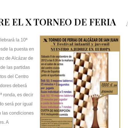
E EL X TORNEO DE FERIA
ebrará la 10ª
desde la puesta en
ez de Alcázar de
de las partidas
ctos del Centro
adores deberá
ª ronda, es decir
do será por igual
n las condiciones
es. A