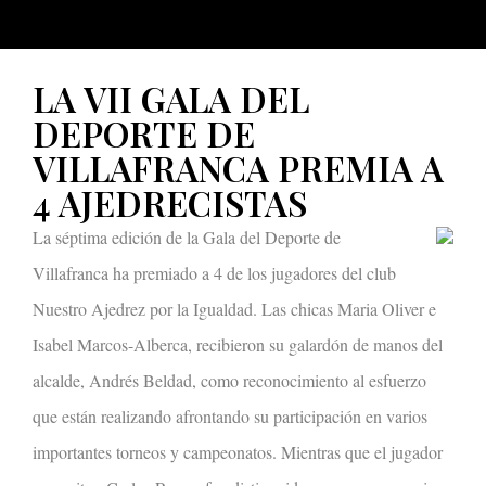
LA VII GALA DEL
DEPORTE DE
VILLAFRANCA PREMIA A
4 AJEDRECISTAS
La séptima edición de la Gala del Deporte de
Villafranca ha premiado a 4 de los jugadores del club
Nuestro Ajedrez por la Igualdad. Las chicas Maria Oliver e
Isabel Marcos-Alberca, recibieron su galardón de manos del
alcalde, Andrés Beldad, como reconocimiento al esfuerzo
que están realizando afrontando su participación en varios
importantes torneos y campeonatos. Mientras que el jugador