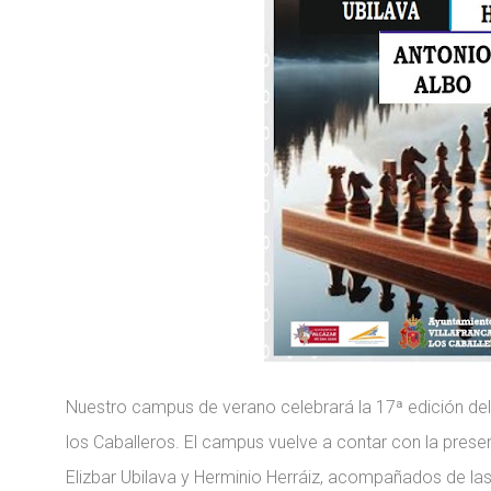
Nuestro campus de verano celebrará la 17ª edición del 
los Caballeros. El campus vuelve a contar con la prese
Elizbar Ubilava y Herminio Herráiz, acompañados de las 