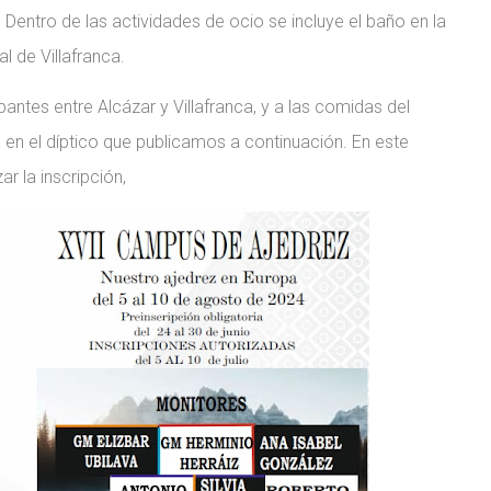
entro de las actividades de ocio se incluye el baño en la
al de Villafranca.
pantes entre Alcázar y Villafranca, y a las comidas del
ra en el díptico que publicamos a continuación. En este
r la inscripción,