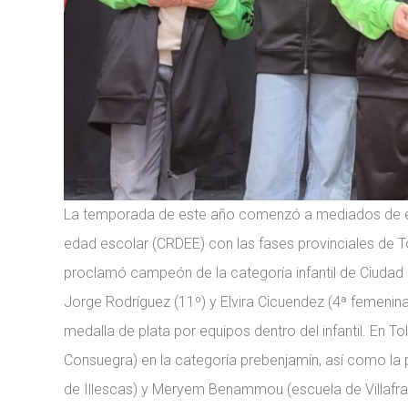
La temporada de este año comenzó a mediados de en
edad escolar (CRDEE) con las fases provinciales de To
proclamó campeón de la categoría infantil de Ciudad 
Jorge Rodríguez (11º) y Elvira Cicuendez (4ª femenina
medalla de plata por equipos dentro del infantil. En 
Consuegra) en la categoría prebenjamín, así como la
de Illescas) y Meryem Benammou (escuela de Villafran