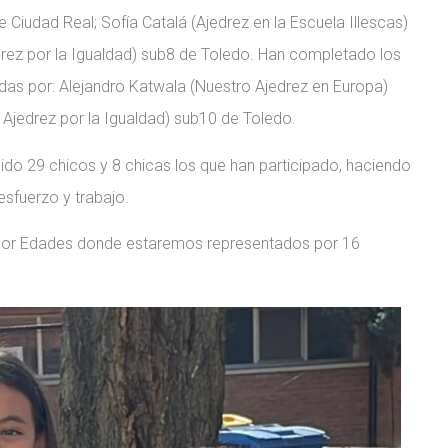
 Ciudad Real; Sofía Catalá (Ajedrez en la Escuela Illescas)
rez por la Igualdad) sub8 de Toledo. Han completado los
das por: Alejandro Katwala (Nuestro Ajedrez en Europa)
jedrez por la Igualdad) sub10 de Toledo.
do 29 chicos y 8 chicas los que han participado, haciendo
esfuerzo y trabajo.
por Edades donde estaremos representados por 16