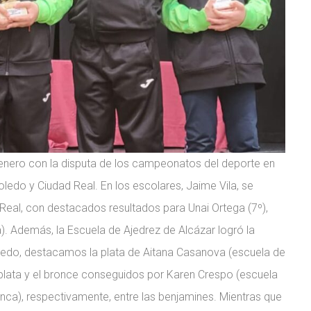
ero con la disputa de los campeonatos del deporte en
ledo y Ciudad Real. En los escolares, Jaime Vila, se
Real, con destacados resultados para Unai Ortega (7º),
). Además, la Escuela de Ajedrez de Alcázar logró la
Toledo, destacamos la plata de Aitana Casanova (escuela de
 plata y el bronce conseguidos por Karen Crespo (escuela
ca), respectivamente, entre las benjamines. Mientras que