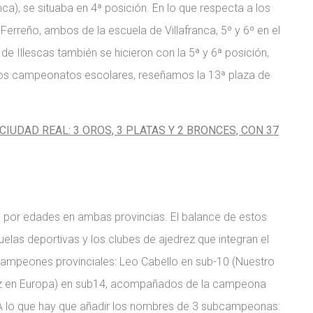
ranca), se situaba en 4ª posición. En lo que respecta a los
 Ferreño, ambos de la escuela de Villafranca, 5º y 6º en el
de Illescas también se hicieron con la 5ª y 6ª posición,
n los campeonatos escolares, reseñamos la 13ª plaza de
UDAD REAL: 3 OROS, 3 PLATAS Y 2 BRONCES, CON 37
 por edades en ambas provincias. El balance de estos
las deportivas y los clubes de ajedrez que integran el
campeones provinciales: Leo Cabello en sub-10 (Nuestro
drez en Europa) en sub14, acompañados de la campeona
. A lo que hay que añadir los nombres de 3 subcampeonas: