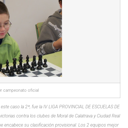
er campeonato oficial
n este caso la 2ª, fue la IV LIGA PROVINCIAL DE ESCUELAS DE
ctorias contra los clubes de Moral de Calatrava y Ciudad Real
ue encabece su clasificación provisional. Los 2 equipos mejor