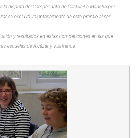
a la disputa del Campeonato de Castilla-La Mancha por
ar se excluyó voluntariamente de este premio al ser
ción y resultados en estas competiciones en las que
s escuelas de Alcázar y Villafranca.