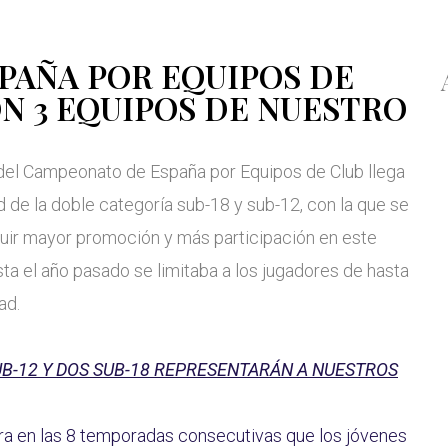
SPAÑA POR EQUIPOS DE
 3 EQUIPOS DE NUESTRO
 del Campeonato de España por Equipos de Club llega
 de la doble categoría sub-18 y sub-12, con la que se
uir mayor promoción y más participación en este
ta el año pasado se limitaba a los jugadores de hasta
ad.
UB-12 Y DOS SUB-18 REPRESENTARÁN A NUESTROS
ra en las 8 temporadas consecutivas que los jóvenes