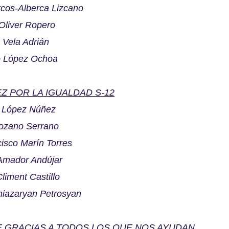
rcos-Alberca Lizcano
 Oliver Ropero
a Vela Adrián
o López Ochoa
Z POR LA IGUALDAD S-12
o López Núñez
Lozano Serrano
cisco Marín Torres
 Amador Andújar
Climent Castillo
hiazaryan Petrosyan
E GRACIAS A TODOS LOS QUE NOS AYUDAN