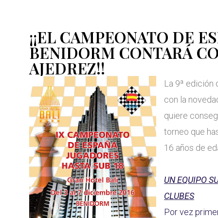
¡¡EL CAMPEONATO DE E
BENIDORM CONTARÁ CON
AJEDREZ!!
La 9ª edición
con la novedad
quiere conseg
torneo que has
16 años de ed
UN EQUIPO S
CLUBES
Por vez prime