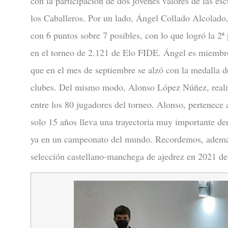
con la participación de dos jóvenes valores de las es
los Caballeros. Por un lado, Ángel Collado Alcolado
con 6 puntos sobre 7 posibles, con lo que logró la 2ª
en el torneo de 2.121 de Elo FIDE. Ángel es miembro
que en el mes de septiembre se alzó con la medalla 
clubes. Del mismo modo, Alonso López Núñez, realizó
entre los 80 jugadores del torneo. Alonso, pertenece a
solo 15 años lleva una trayectoria muy importante den
ya en un campeonato del mundo. Recordemos, además
selección castellano-manchega de ajedrez en 2021 dent