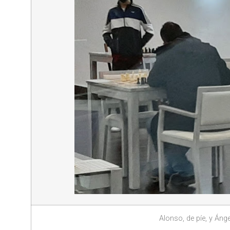
Alonso, de píe, y Áng