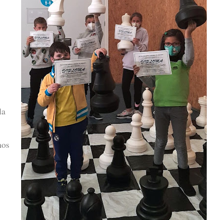
la
mos