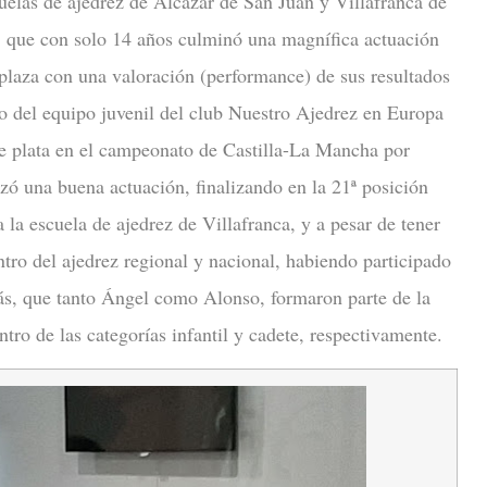
cuelas de ajedrez de Alcázar de San Juan y Villafranca de
, que con solo 14 años culminó una magnífica actuación
 plaza con una valoración (performance) de sus resultados
 del equipo juvenil del club Nuestro Ajedrez en Europa
de plata en el campeonato de Castilla-La Mancha por
 una buena actuación, finalizando en la 21ª posición
 la escuela de ajedrez de Villafranca, y a pesar de tener
tro del ajedrez regional y nacional, habiendo participado
, que tanto Ángel como Alonso, formaron parte de la
ro de las categorías infantil y cadete, respectivamente.