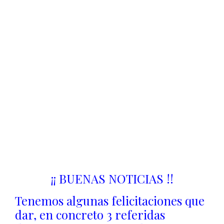
tomarán parte en algunos de estos
campeonatos. La misión principal
de este encuentro será la de
trasladar a todos el calendario
ajedrecístico de estos meses y
cambiar impresiones sobre la
planificación y organización que
facilite nuestra presencia en los
distintos torneos. La reunión se
celebrará este sábado 27 de octubre
en la sede del ajedrez de Villafranca
de los Caballeros a las 8 de la tarde.
¡¡ BUENAS NOTICIAS !!
Tenemos algunas felicitaciones que
dar, en concreto 3 referidas