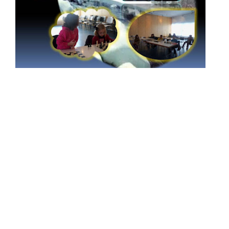
Al igual que en las pasadas
temporadas, los próximos meses de
noviembre a marzo vendrán con
un gran número de días de
competición y actividades para
muchos de los chicos y chicas de
nuestras escuelas y clubes. Por este
motivo, hemos convocado un
encuentro informativo con los
padres, madres y jugadores que