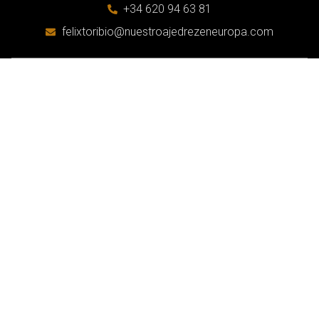
+34 620 94 63 81
felixtoribio@nuestroajedrezeneuropa.com