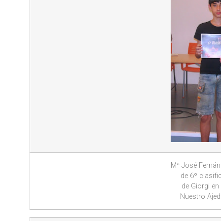
Mª José Fernánd
de 6º clasif
de Giorgi en
Nuestro Ajed