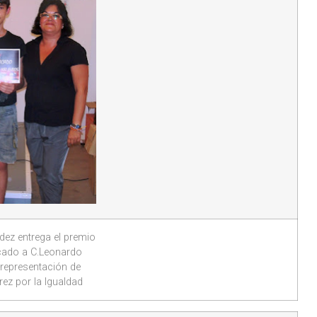
ez entrega el premio
icado a C.Leonardo
 representación de
rez por la Igualdad