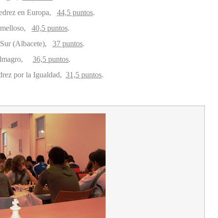
edrez en Europa,
44,5 puntos
.
Tomelloso,
40,5 puntos
.
e Sur (Albacete),
37 puntos
.
: Almagro,
36,5 puntos
.
drez por la Igualdad,
31,5 puntos
.