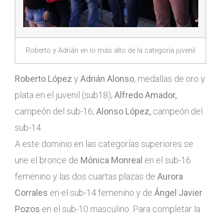
Roberto y Adrián en lo más alto de la categoría juvenil
Roberto López
y
Adrián Alonso
, medallas de oro y
plata en el juvenil (sub18);
Alfredo Amador,
campeón del sub-16;
Alonso López,
campeón del
sub-14.
A este dominio en las categorías superiores se
une el bronce de
Mónica Monreal
en el sub-16
femenino y las dos cuartas plazas de
Aurora
Corrales
en el sub-14 femenino y de
Ángel Javier
Pozos
en el sub-10 masculino.
Para completar la