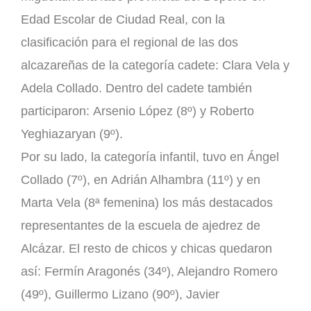
Edad Escolar de Ciudad Real, con la
clasificación para el regional de las dos
alcazareñas de la categoría cadete:
Clara Vela
y
Adela Collado.
Dentro del cadete también
participaron:
Arsenio López (8º)
y
Roberto
Yeghiazaryan (9º)
.
Por su lado, la categoría infantil, tuvo en
Ángel
Collado (7º),
en
Adrián Alhambra (11º)
y en
Marta Vela (8ª femenina)
los más destacados
representantes de la escuela de ajedrez de
Alcázar. El resto de chicos y chicas quedaron
así:
Fermín Aragonés (34º), Alejandro Romero
(49º), Guillermo Lizano (90º), Javier