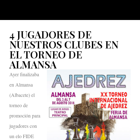
4 JUGADORES DE
NUESTROS CLUBES EN
EL TORNEO DE
ALMANSA
Ayer finalizaba
en Almansa
(Albacete) el
torneo de
promoción para
jugadores con
un elo FIDE