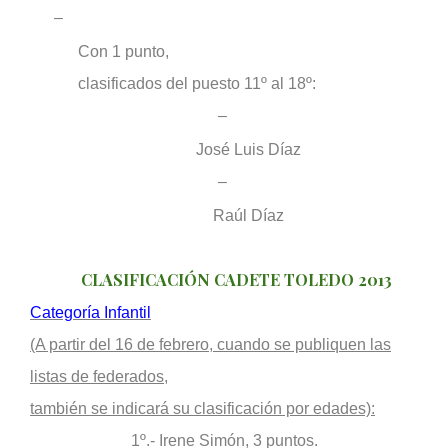
–
Con 1 punto,
clasificados del puesto 11º al 18º:
–
José Luis Díaz
–
Raúl Díaz
CLASIFICACIÓN CADETE TOLEDO 2013
Categoría Infantil
(A partir del 16 de febrero, cuando se publiquen las
listas de federados,
también se indicará su clasificación por edades):
1º.- Irene Simón, 3 puntos.