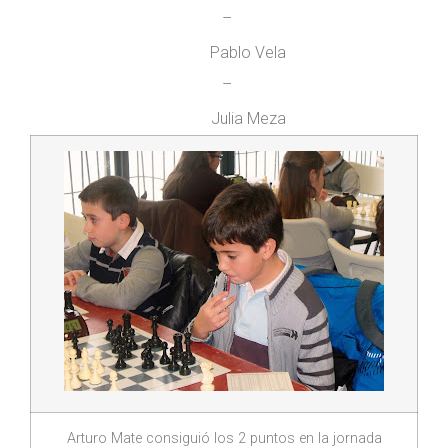
–
Pablo Vela
–
Julia Meza
Arturo Mate consiguió los 2 puntos en la jornada