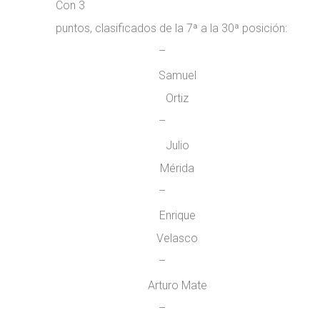
Con 3
puntos, clasificados de la 7ª a la 30ª posición:
–
Samuel
Ortiz
–
Julio
Mérida
–
Enrique
Velasco
–
Arturo Mate
–