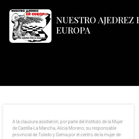
NUESTRO AJEDREZ 
EUROPA
A la clausura asistieron, por parte del Instituto de la Mujer
de Castilla-La Mancha, Alicia Moreno, su responsable
provincial de Toledo y Gema por el centro de la mujer de