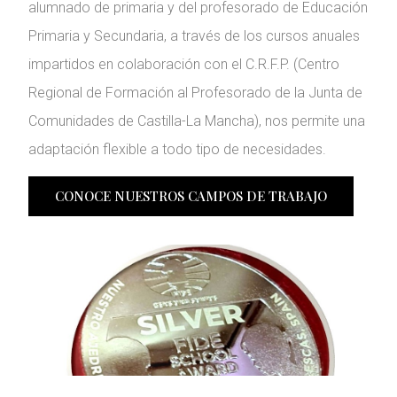
alumnado de primaria y del profesorado de Educación
Primaria y Secundaria, a través de los cursos anuales
impartidos en colaboración con el C.R.F.P. (Centro
Regional de Formación al Profesorado de la Junta de
Comunidades de Castilla-La Mancha), nos permite una
adaptación flexible a todo tipo de necesidades.
CONOCE NUESTROS CAMPOS DE TRABAJO